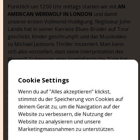
Pünktlich um 12:00 Uhr mittags starten wir mit
AN
AMERICAN WEREWOLF IN LONDON
und damit
unserer ersten Vollmond-Huldigung. Regisseur John
Landis hat in seiner Karriere Blues-Brüder auf Tour
geschickt, Kinder geschrumpft und das Musikvideo
zu Michael Jacksons Thriller inszeniert. Man kann
sich also vorstellen, dass seine Interpretation des
Werwolf-Subgenres eher komödiantische Züge hat.
Trotz humorvollem Unterton liefert der Film
ansehnliche practical effects und die vielleicht
Cookie Settings
schönste Hals-Kopf-Wunde der Werwolfgeschichte.
Wenn du auf "Alles akzeptieren" klickst,
HOWLING II
trägt den Untertitel «... Your Sister Is a
stimmst du der Speicherung von Cookies auf
Werewolf» und bringt es auf IMDB auf
deinem Gerät zu, um die Navigation auf der
beeindruckende 3.7 von 10 Punkten (Stand 13. Januar
Website zu verbessern, die Nutzung der
2024). Wikipedia behauptet zudem, dass Darsteller
Website zu analysieren und unsere
Christopher Lee sich bei Joe Dante, dem Regisseur
Marketingmassnahmen zu unterstützen.
des ersten HOWLING,
für die schlechte Fortsetzung
entschuldigt hat. Weiter liest man von Kritikern „one