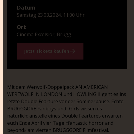
Datum
Samstag 23.03.2024, 11:00 Uhr
Ort
Cinema Excelsior, Brugg
Jetzt Tickets kaufen
Mit dem Werwolf-Doppelpack AN AMERICAN
WEREWOLF IN LONDON und HOWLING II geht es ins
letzte Double Fearture vor der Sommerpause. Echte
BRUGGGORE Fanboys und -Girls wissen es
natürlich: anstelle eines Double Feartures erwarten
euch Ende April vier Tage «fantastic horror and
beyond» am vierten BRUGGGORE Filmfestival.