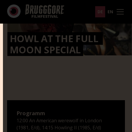
DE
EN
HOWL AT THE FULL 
MOON SPECIAL
Programm
12:00 An American werewolf in London
(1981, E/d), 14:15 Howling II (1985, E/d)