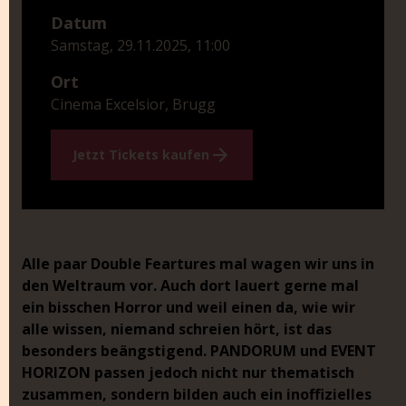
Datum
Samstag, 29.11.2025, 11:00
Ort
Cinema Excelsior, Brugg
Jetzt Tickets kaufen
Alle paar Double Feartures mal wagen wir uns in
den Weltraum vor. Auch dort lauert gerne mal
ein bisschen Horror und weil einen da, wie wir
alle wissen, niemand schreien hört, ist das
besonders beängstigend. PANDORUM und EVENT
HORIZON passen jedoch nicht nur thematisch
zusammen, sondern bilden auch ein inoffizielles