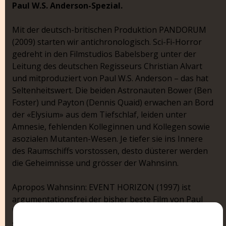
Paul W.S. Anderson-Spezial.
Mit der deutsch-britischen Produktion PANDORUM
(2009) starten wir antichronologisch. Sci-Fi-Horror
gedreht in den Filmstudios Babelsberg unter der
Leitung des deutschen Regisseurs Christian Alvart
und mitproduziert von Paul W.S. Anderson – das hat
Seltenheitswert. Die beiden Astronauten Bower (Ben
Foster) und Payton (Dennis Quaid) erwachen an Bord
der «Elysium» aus dem Tiefschlaf, leiden unter
Amnesie, fehlenden Kolleginnen und Kollegen sowie
asozialen Mutanten-Wesen. Je tiefer sie ins Innere
des Raumschiffs vorstossen, desto düsterer werden
die Geheimnisse und grösser der Wahnsinn.
Apropos Wahnsinn: EVENT HORIZON (1997) ist
argumentationsfrei der bisher beste Film von Paul
W.S. Anderson und wer anderer Meinung ist, darf
seine wissenschaftlich belegte These gerne