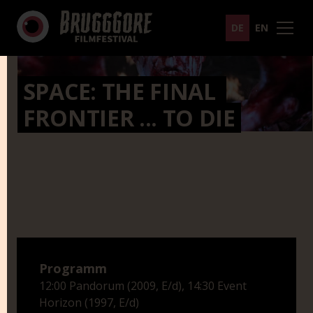
DE
EN
SPACE: THE FINAL 
FRONTIER ... TO DIE
Programm
12:00 Pandorum (2009, E/d), 14:30 Event
Horizon (1997, E/d)