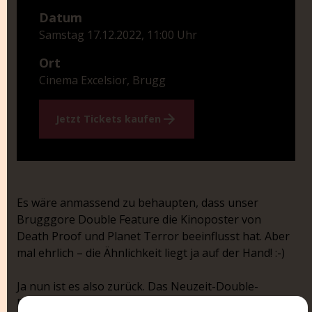
Datum
Samstag 17.12.2022, 11:00 Uhr
Ort
Cinema Excelsior, Brugg
Jetzt Tickets kaufen
Es wäre anmassend zu behaupten, dass unser
Brugggore Double Feature die Kinoposter von
Death Proof und Planet Terror beeinflusst hat. Aber
mal ehrlich – die Ähnlichkeit liegt ja auf der Hand! :-)
Ja nun ist es also zurück. Das Neuzeit-Double-
Feature der Extraklasse!
DEATH PROOF
und
PLANET