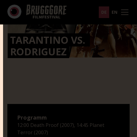
DE
EN
TARANTINO VS. 
RODRIGUEZ
Programm
12:00 Death Proof (2007), 14:45 Planet
Terror (2007)