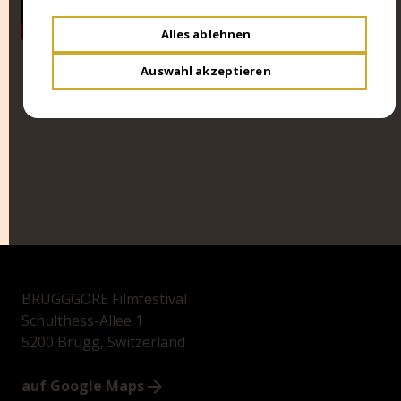
Alles ablehnen
Auswahl akzeptieren
BRUGGGORE Filmfestival
Schulthess-Allee 1
5200 Brugg, Switzerland
auf Google Maps