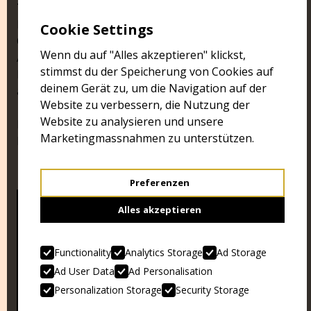
TERROR
. Quentin Tarantino und Robert Rodriguez.
Kurt Russell und Rose McGowan. Stuntman Mike und
Cookie Settings
Cherry Darling. Wer die Filme noch nicht kennt, hat
Wenn du auf "Alles akzeptieren" klickst,
Anwesenheitspflicht. Wer sie schon gesehen hat,
stimmst du der Speicherung von Cookies auf
kommt ohnehin nochmal. Frohe Weihnachten
deinem Gerät zu, um die Navigation auf der
allerseits!
Website zu verbessern, die Nutzung der
Website zu analysieren und unsere
Beide Filme zeigen wir im englischen Originalton mit
Marketingmassnahmen zu unterstützen.
Deutschen Untertiteln.
Preferenzen
Alles akzeptieren
Functionality
Analytics Storage
Ad Storage
Ad User Data
Ad Personalisation
Personalization Storage
Security Storage