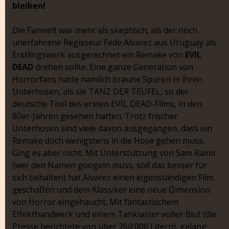
bleiben!
Die Fanwelt war mehr als skeptisch, als der noch
unerfahrene Regisseur Fede Alvarez aus Uruguay als
Erstlingswerk ausgerechnet ein Remake von
EVIL
DEAD
drehen sollte. Eine ganze Generation von
Horrorfans hatte nämlich braune Spuren in ihren
Unterhosen, als sie TANZ DER TEUFEL, so der
deutsche Titel des ersten EVIL DEAD-Films, in den
80er-Jahren gesehen hatten. Trotz frischer
Unterhosen sind viele davon ausgegangen, dass ein
Remake doch wenigstens in die Hose gehen muss.
Ging es aber nicht. Mit Unterstützung von Sam Raimi
(wer den Namen googeln muss, soll das besser für
sich behalten) hat Alvarez einen eigenständigen Film
geschaffen und dem Klassiker eine neue Dimension
von Horror eingehaucht. Mit fantastischem
Effekthandwerk und einem Tanklaster voller Blut (die
Presse berichtete von über 260'000 Litern), gelang