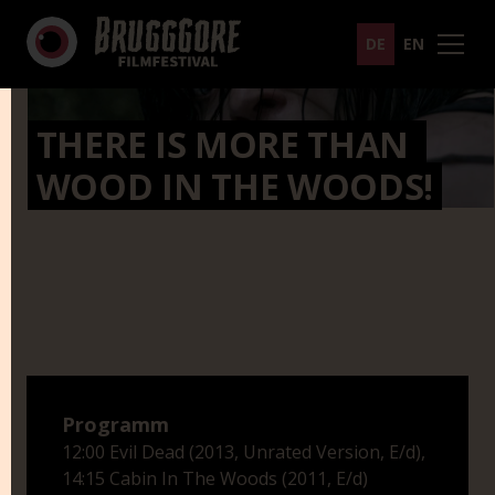
DE
EN
THERE IS MORE THAN 
WOOD IN THE WOODS!
Programm
12:00 Evil Dead (2013, Unrated Version, E/d),
14:15 Cabin In The Woods (2011, E/d)