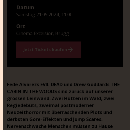
Datum
Samstag 21.09.2024, 11:00
Ort
Cinema Excelsior, Brugg
Jetzt Tickets kaufen
Fede Alvarezs EVIL DEAD und Drew Goddards THE
CABIN IN THE WOODS sind zurück auf unserer
grossen Leinwand. Zwei Hütten im Wald, zwei
Regiedebüts, zweimal postmoderner
Neuzeithorror mit überraschenden Plots und
derbsten Gore-Effekten und Jump Scares.
Nervenschwache Menschen müssen zu Hause