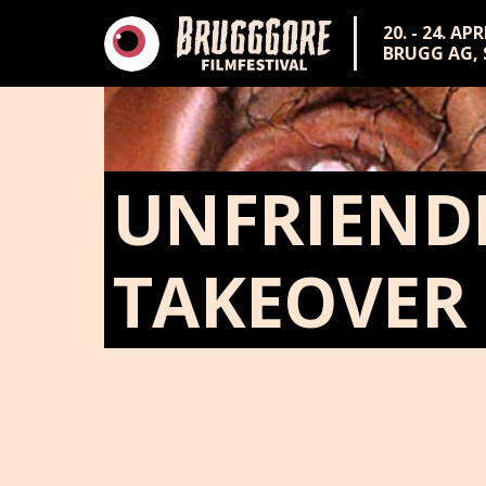
20. - 24. AP
BRUGG AG,
UNFRIENDL
TAKEOVER :