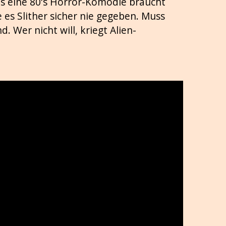
was eine 80's Horror-Komödie braucht
 es Slither sicher nie gegeben. Muss
 Wer nicht will, kriegt Alien-