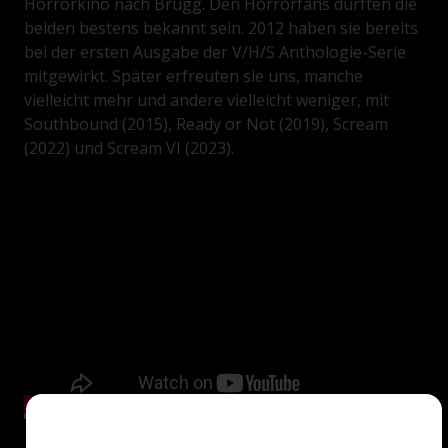
Horrorkino nach Brugg. Den Horrorfans dürften die
beiden bestens bekannt sein. 2012 haben sie bereits
bei der ersten Ausgabe der V/H/S Anthologie-Serie
mitgewirkt. Später erfreuten sie uns, manche
vielleicht mehr und andere vielleicht weniger, mit
Southbound (2015), Ready or Not (2019), Scream
(2022) und Scream VI (2023).