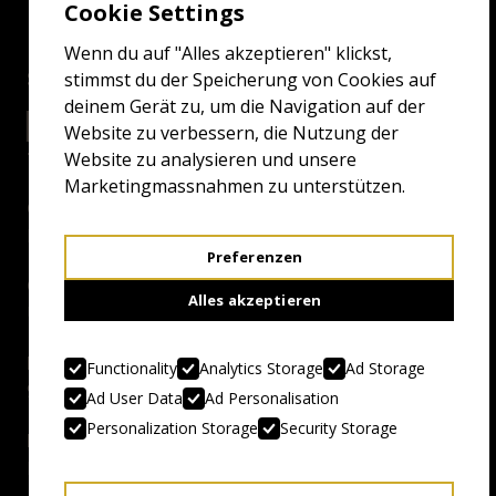
Cookie Settings
Wenn du auf "Alles akzeptieren" klickst,
Screenings
stimmst du der Speicherung von Cookies auf
deinem Gerät zu, um die Navigation auf der
24.4.24 20:30
EXCELSIOR GRAND
Website zu verbessern, die Nutzung der
Website zu analysieren und unsere
Marketingmassnahmen zu unterstützen.
Genre:
Ballistic Ballerina
Preferenzen
Country, Year:
Alles akzeptieren
USA/Irland, 2024
Duration:
Functionality
Analytics Storage
Ad Storage
90 Minuten
Ad User Data
Ad Personalisation
Personalization Storage
Security Storage
Director:
Matt Bettinelli-Olpin, Tyler Gillett