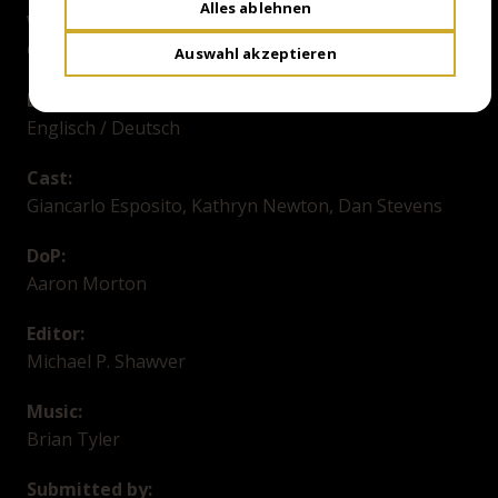
Alles ablehnen
Writer:
Guy Busick, Stephen Shields
Auswahl akzeptieren
Language / Subtitles:
Englisch / Deutsch
Cast:
Giancarlo Esposito, Kathryn Newton, Dan Stevens
DoP:
Aaron Morton
Editor:
Michael P. Shawver
Music:
Brian Tyler
Submitted by: