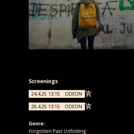
Screenings
24.4.25 13:15
ODEON
26.4.25 13:15
ODEON
Genre:
Forgotten Past Unfolding