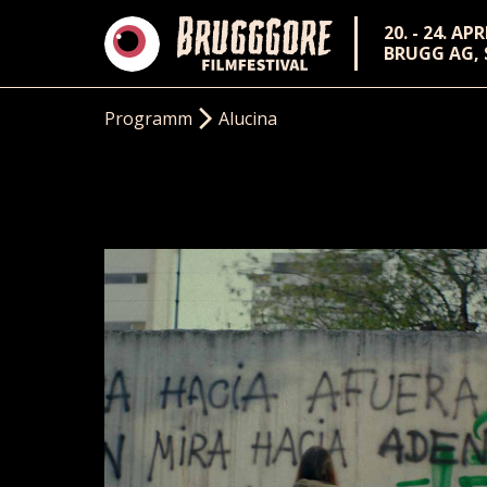
20. - 24. AP
BRUGG AG,
Programm
Alucina