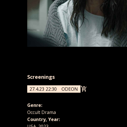
Screenings
27.4.23 22:30
ODEON
Genre:
Occult Drama
Country, Year:
USA, 2023