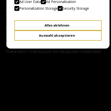
Ad User Data
Ad Personalisation
Personalization Storage
Security Storage
Duration:
91 Minuten
Alles ablehnen
Director:
Alexandre Aja
Auswahl akzeptieren
Language / Subtitles:
Frankreich / Französisch mit Deutschen Untertiteln