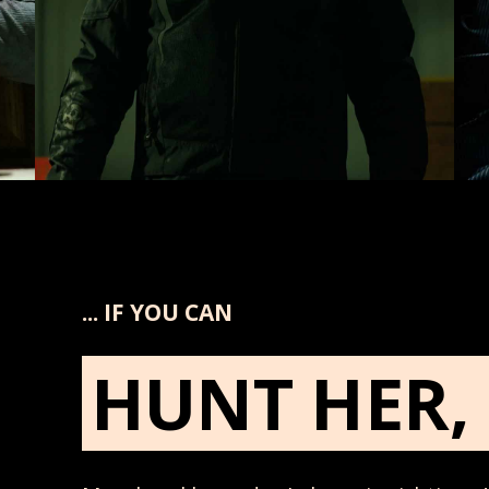
... IF YOU CAN
HUNT HER, 