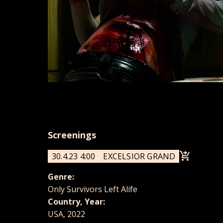
Screenings
30.4.23 4:00
EXCELSIOR GRAND
Genre:
Only Survivors Left Alife
Country, Year:
USA, 2022