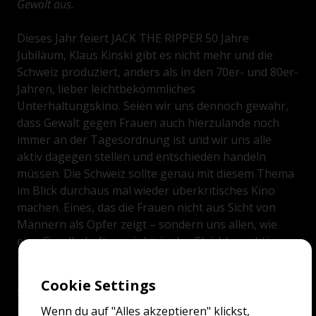
Gewalt aus.
Dieses Jahr feiert JACK THE RIPPER 50 Jahre
Jubiläum, Klaus Kinski gibt es nicht mehr und die
Schweiz produziert, anders als in den 70er- und 80er-
Jahren, lieber leichtbekömmliches
Unterhaltungskino. Seien wir uns dennoch gewahr,
dass Gewalt gegen Frauen auch hierzulande noch
immer an der Tagesordnung ist und wir uns alle
aktiv dagegen stellen und entschieden handeln
müssen. Die Schweiz sollte genau mit diesem Thema
im Blick durchaus mal wieder überkritisches Kino
machen. Eines, das die Frauen nicht aus Sicht von
Männern als Opfer zeigt – sondern uns allen, wie
eine Gesellschaft aussieht, in der Gleichberechtigung
und Gleichstellung tatsächlich gelebt wird und die
Männer, die es immer noch nicht kapiert haben und
Cookie Settings
sich an ihre Privilegien klammern, mal gucken
können, wie das geht.
Wenn du auf "Alles akzeptieren" klickst,