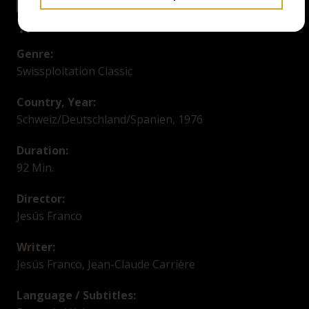
23.4.26 14:00
SALTHOUSE
Genre:
Swissploitation Classic
Country, Year:
Schweiz/Deutschland/Spanien, 1976
Duration:
92 Min.
Director:
Jesús Franco
Writer:
Jesús Franco, Jean-Claude Carrière
Language / Subtitles: