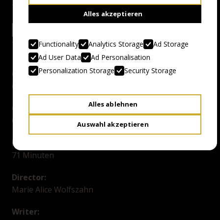
Alles akzeptieren
27.4.23 12:00
ODEON
Functionality
Analytics Storage
Ad Storage
Ad User Data
Ad Personalisation
Personalization Storage
Security Storage
Genre:
Occult-Gothic-Kammerspiel
Alles ablehnen
Country, Year:
Österreich, 2022
Auswahl akzeptieren
Duration:
71 Minuten
Director:
Marie Alice Wolfszahn
Writer: