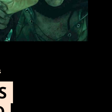
S
S 
 