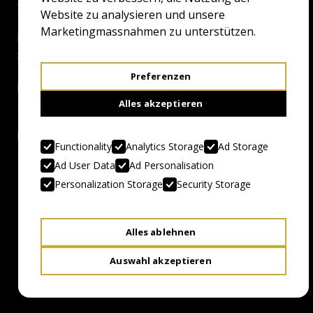
Slashers Forever
Website zu analysieren und unsere
Marketingmassnahmen zu unterstützen.
Duration:
88 Minuten
Preferenzen
Director:
Maximiliano Contenti
Alles akzeptieren
Language / Subtitles:
Functionality
Analytics Storage
Ad Storage
Uruguay / Spanisch mit Deutschen Untertiteln
Ad User Data
Ad Personalisation
Personalization Storage
Security Storage
Alles ablehnen
Auswahl akzeptieren