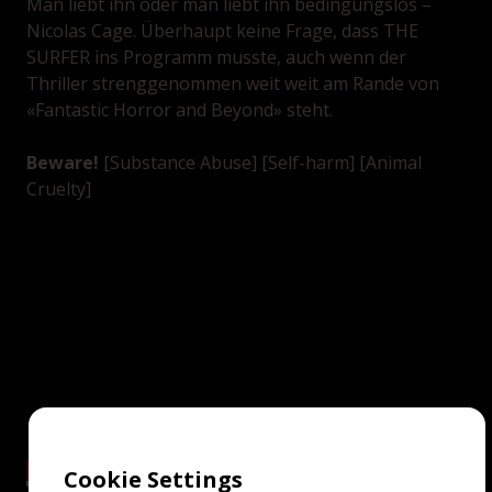
Man liebt ihn oder man liebt ihn bedingungslos –
Nicolas Cage. Überhaupt keine Frage, dass THE
SURFER ins Programm musste, auch wenn der
Thriller strenggenommen weit weit am Rande von
«Fantastic Horror and Beyond» steht.
Beware!
[Substance Abuse] [Self-harm] [Animal
Cruelty]
Cookie Settings