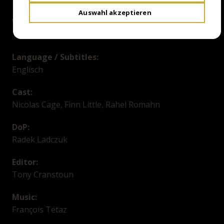
Auswahl akzeptieren
Writer:
Thomas Martin
Language / Subtitles:
Englisch
Cast:
Nicolas Cage, Finn Little, Rahel Romahn
DoP:
Radek Ladczuk
Editor:
Tony Cranstoun
Music:
François Tétaz