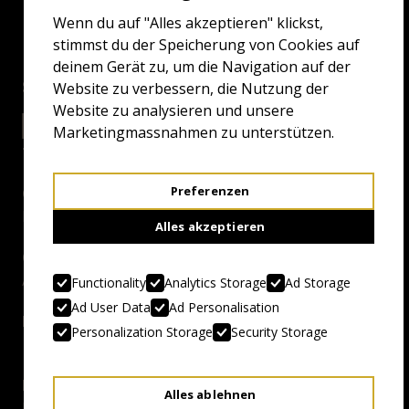
Wenn du auf "Alles akzeptieren" klickst,
stimmst du der Speicherung von Cookies auf
deinem Gerät zu, um die Navigation auf der
Screenings
Website zu verbessern, die Nutzung der
Website zu analysieren und unsere
22.4.25 20:30
EXCELSIOR GRAND
Marketingmassnahmen zu unterstützen.
Preferenzen
Genre:
I’m Going Slightly Mad
Alles akzeptieren
Country, Year:
Australien/USA/Irland/UK, 2024
Functionality
Analytics Storage
Ad Storage
Ad User Data
Ad Personalisation
Duration:
Personalization Storage
Security Storage
103 Min.
Director:
Alles ablehnen
Lorcan Finnegan