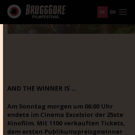
DE
EN
AND THE WINNER IS ...
Am Sonntag morgen um 06:00 Uhr
endete im Cinema Excelsior der 25ste
Kinofilm. Mit 1100 verkauften Tickets,
dem ersten Publikumspreisgewinner