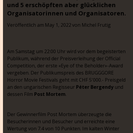
und 5 erschöpften aber glücklichen
Organisatorinnen und Organisatoren.
Veröffentlich am
May 1, 2022
von
Michel Frutig
Am Samstag um 22:00 Uhr wird vor dem begeisterten
Publikum, während der Preisverleihung der Official
Competition, der erste «Eye of the Beholder»-Award
vergeben. Der Publikumspreis des BRUGGGORE
Horror Movie Festivals geht mit CHF 5'000.- Preisgeld
an den ungarischen Regisseur
Péter Bergendy
und
dessen Film
Post Mortem
.
Der Gewinnerfilm Post Mortem überzeugte die
Besucherinnen und Besucher und erreichte eine
Wertung von 7.4 von 10 Punkten. Im kalten Winter