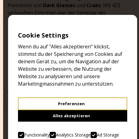
Premieren von
Dark Glasses
und
Crabs
. Mit 423
verkauften Eintritten war der Samstag der
erfolgreichste Tag.
"Mit den Besucherzahlen sind wir überaus
Cookie Settings
zufrieden. Besonders angesichts des super
Wenn du auf "Alles akzeptieren" klickst,
Wetters und der aktuell eher schlechten
Kinobesucherzahlen, ist ein solcher Erfolg
stimmst du der Speicherung von Cookies auf
ganz besonders erfreulich".
deinem Gerät zu, um die Navigation auf der
Stephan Filati,
Website zu verbessern, die Nutzung der
Mitorganisator und Betreiber Cinema Excelsior Brugg
Website zu analysieren und unsere
Marketingmassnahmen zu unterstützen.
Die dritte Ausgabe vom BRUGGGORE Horror
Movie Festival wird vom 26. bis 29. April 2023
Preferenzen
erneut in Brugg stattfinden.
Alles akzeptieren
Functionality
Analytics Storage
Ad Storage