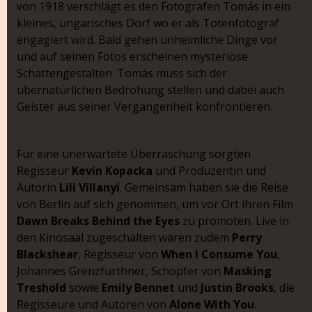
von 1918 verschlägt es den Fotografen Tomás in ein
kleines, ungarisches Dorf wo er als Totenfotograf
engagiert wird. Bald gehen unheimliche Dinge vor
und auf seinen Fotos erscheinen mysteriöse
Schattengestalten. Tomás muss sich der
übernatürlichen Bedrohung stellen und dabei auch
Geister aus seiner Vergangenheit konfrontieren.
Für eine unerwartete Überraschung sorgten
Regisseur
Kevin Kopacka
und Produzentin und
Autorin
Lili Villanyi
. Gemeinsam haben sie die Reise
von Berlin auf sich genommen, um vor Ort ihren Film
Dawn Breaks Behind the Eyes
zu promoten. Live in
den Kinosaal zugeschalten waren zudem
Perry
Blackshear
, Regisseur von
When I Consume
You
,
Johannes Grenzfurthner, Schöpfer von
Masking
Treshold
sowie
Emily Bennet
und
Justin Brooks
, die
Regisseure und Autoren von
Alone With You
.