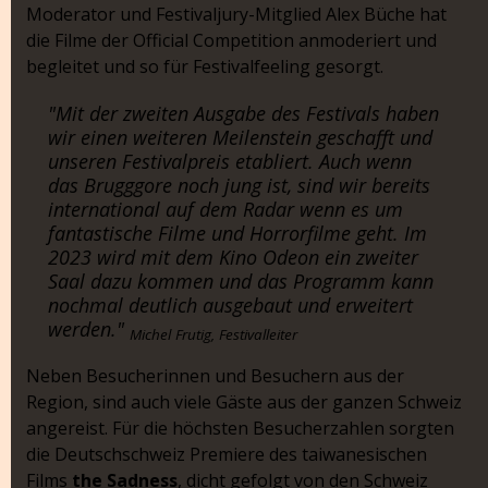
Moderator und Festivaljury-Mitglied Alex Büche hat
die Filme der Official Competition anmoderiert und
begleitet und so für Festivalfeeling gesorgt.
"Mit der zweiten Ausgabe des Festivals haben
wir einen weiteren Meilenstein geschafft und
unseren Festivalpreis etabliert. Auch wenn
das Brugggore noch jung ist, sind wir bereits
international auf dem Radar wenn es um
fantastische Filme und Horrorfilme geht. Im
2023 wird mit dem Kino Odeon ein zweiter
Saal dazu kommen und das Programm kann
nochmal deutlich ausgebaut und erweitert
werden."
Michel Frutig, Festivalleiter
Neben Besucherinnen und Besuchern aus der
Region, sind auch viele Gäste aus der ganzen Schweiz
angereist. Für die höchsten Besucherzahlen sorgten
die Deutschschweiz Premiere des taiwanesischen
Films
the Sadness
, dicht gefolgt von den Schweiz