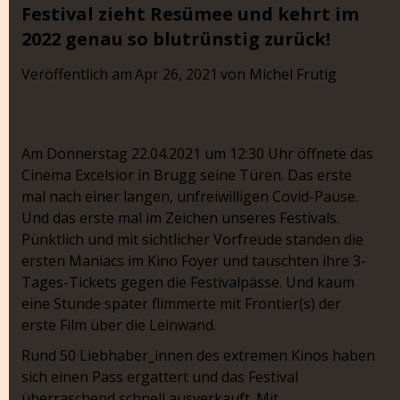
Festival zieht Resümee und kehrt im
2022 genau so blutrünstig zurück!
Veröffentlich am
Apr 26, 2021
von
Michel Frutig
Am Donnerstag 22.04.2021 um 12:30 Uhr öffnete das
Cinema Excelsior in Brugg seine Türen. Das erste
mal nach einer langen, unfreiwilligen Covid-Pause.
Und das erste mal im Zeichen unseres Festivals.
Pünktlich und mit sichtlicher Vorfreude standen die
ersten Maniacs im Kino Foyer und tauschten ihre 3-
Tages-Tickets gegen die Festivalpässe. Und kaum
eine Stunde später flimmerte mit Frontier(s) der
erste Film über die Leinwand.
Rund 50 Liebhaber_innen des extremen Kinos haben
sich einen Pass ergattert und das Festival
überraschend schnell ausverkauft. Mit