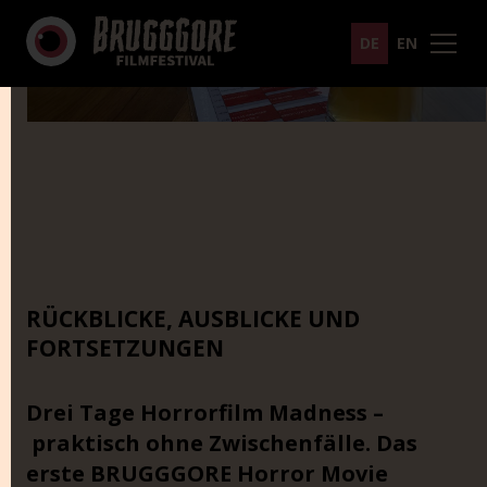
DE
EN
RÜCKBLICKE, AUSBLICKE UND
FORTSETZUNGEN
Drei Tage Horrorfilm Madness –
praktisch ohne Zwischenfälle. Das
erste BRUGGGORE Horror Movie