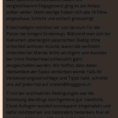
vergleichbarem Engagement ging es am Anlass
selber weiter. Nicht wenige haben sich alle 16 Filme
angeschaut. Schlicht und einfach grossartig!
Entschuldigen möchten wir uns bei euch für die
Patzer bei einigen Screenings. Während man sich bei
Hall einen überlangen japanischen Dialog ohne
Untertitel anhören musste, waren die verflixten
Untertitel bei Maniac leicht verzögert und mussten
bei Uncle Peckerhead schliesslich ganz
ausgeschalten werden. Wir hoffen, dass dabei
niemandem der Spass verdorben wurde. Falls ihr
Verbesserungsvorschläge und Tipps habt, schreibt
uns auf jeden Fall auf
scream@brugggore.ch
Trotz der erschwerten Bedingungen war die
Stimmung allerdings durchgehend gut. Sämtliche
Covid-Auflagen wurden konsequent eingehalten und
dafür möchten wir uns besonders bedanken. Nur all