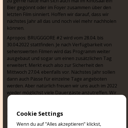
zu gerne hätte man sich auch mal im Kinosaal ein
Bier gegönnt oder im Foyer zusammen über den
letzten Film sinniert. Hoffen wir darauf, dass wir
nächstes Jahr all das und noch viel mehr nachholen
können.
Apropos: BRUGGGORE #2 wird vom 28.04. bis
30.04.2022 stattfinden. Je nach Verfügbarkeit von
sehenswerten Filmen wird das Programm weiter
ausgebaut und sogar um einen zusätzlichen Tag
erweitert. Merkt euch also zur Sicherheit den
Mittwoch 27.04. ebenfalls vor. Nächstes Jahr sollen
dann auch Pässe für einzelne Tage angeboten
werden. Aber natürlich freuen wir uns auch im 2022
wieder möglichst viele Dauergäste anzutreffen. Wir
halten euch auf dem Laufenden.
Danke euch allen für ein unvergessliches Erlebnis
Cookie Settings
und den erfolgreichen Auftakt ins neue Zeitalter des
Horrors :-)
Wenn du auf "Alles akzeptieren" klickst,