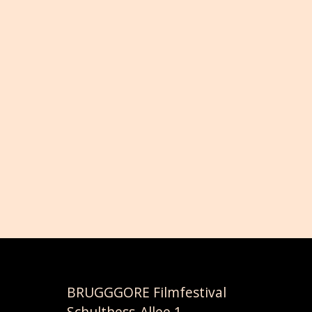
DAS SECHSTE BRUGGGORE 
FILMFESTIVAL IST PASSÉ
APRIL 26, 2026
BRUGGGORE Filmfestival
Schulthess-Allee 1