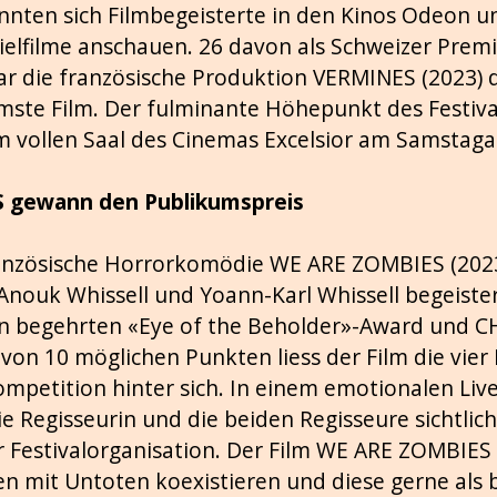
nnten sich Filmbegeisterte in den Kinos Odeon un
ielfilme anschauen. 26 davon als Schweizer Premi
ar die französische Produktion VERMINES (2023) 
ste Film. Der fulminante Höhepunkt des Festiva
m vollen Saal des Cinemas Excelsior am Samstagab
 gewann den Publikumspreis
anzösische Horrorkomödie WE ARE ZOMBIES (2023
 Anouk Whissell und Yoann-Karl Whissell begeiste
en begehrten «Eye of the Beholder»-Award und CH
3 von 10 möglichen Punkten liess der Film die vie
Competition hinter sich. In einem emotionalen Live
e Regisseurin und die beiden Regisseure sichtlic
Festivalorganisation. Der Film WE ARE ZOMBIES s
 mit Untoten koexistieren und diese gerne als bi