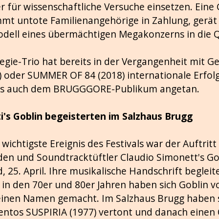
r für wissenschaftliche Versuche einsetzen. Eine
mt untote Familienangehörige in Zahlung, gerät 
ell eines übermächtigen Megakonzerns in die 
gie-Trio hat bereits in der Vergangenheit mit G
 oder SUMMER OF 84 (2018) internationale Erfolge
es auch dem BRUGGGORE-Publikum angetan.
i's Goblin begeisterten im Salzhaus Brugg
wichtigste Ereignis des Festivals war der Auftritt 
en und Soundtracktüftler Claudio Simonett's G
25. April. Ihre musikalische Handschrift begleit
 in den 70er und 80er Jahren haben sich Goblin v
einen Namen gemacht. Im Salzhaus Brugg haben s
entos SUSPIRIA (1977) vertont und danach einen 