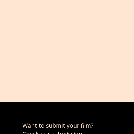
EIN HERZ FÜR ANGSTHASEN
APRIL 1, 2026
Want to submit your film?
Check our submission