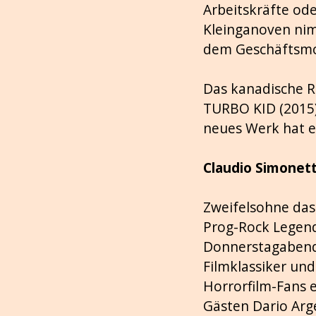
Arbeitskräfte ode
Kleinganoven nim
dem Geschäftsmod
Das kanadische Re
TURBO KID (2015)
neues Werk hat 
Claudio Simonett
Zweifelsohne das 
Prog-Rock Legend
Donnerstagabend, 
Filmklassiker und
Horrorfilm-Fans 
Gästen Dario Arg