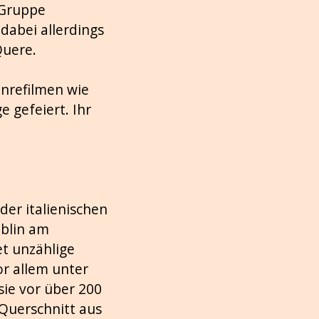
 Gruppe
dabei allerdings
Quere.
enrefilmen wie
 gefeiert. Ihr
der italienischen
oblin am
et unzählige
or allem unter
ie vor über 200
Querschnitt aus