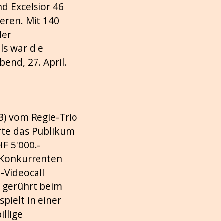
d Excelsior 46
eren. Mit 140
der
ls war die
end, 27. April.
) vom Regie-Trio
rte das Publikum
F 5'000.-
r Konkurrenten
-Videocall
h gerührt beim
pielt in einer
llige