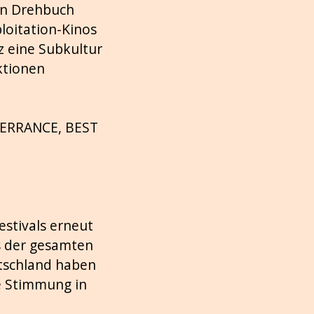
en Drehbuch
loitation-Kinos
z eine Subkultur
ktionen
ABERRANCE, BEST
estivals erneut
us der gesamten
tschland haben
e Stimmung in