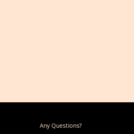
STILVOLL EINGEKLEIDET
APRIL 21, 2026
Any Questions?