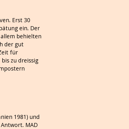
ven. Erst 30
pätung ein. Der
 allem behielten
h der gut
eit für
is zu dreissig
ilmpostern
anien 1981) und
d Antwort. MAD