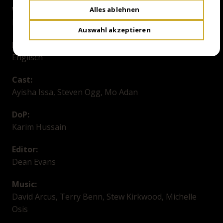
Writer:
Alles ablehnen
Lowell Dean
Auswahl akzeptieren
Language / Subtitles:
Englisch
Cast:
Ayisha Issa, Steven Ogg, Mo Adan
DoP:
Karim Hussain
Editor:
Dean Evans
Music:
David Arcus, Terry Benn, Stew Kirkwood, Michelle
Osis