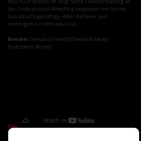
WOLFCOP endlich im Ring. Seine Liebeserklärung an
das Underground-Wrestling begeistert mit Ayisha
Issa als schlagkräftige «Miss Behave» und
stimmigem Grindhouse-Look.
Beware!
[Sexual Content] [Sexual Assault]
[Substance Abuse]