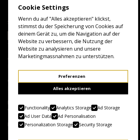
Cookie Settings
Wenn du auf "Alles akzeptieren" klickst,
Screenings
stimmst du der Speicherung von Cookies auf
deinem Gerät zu, um die Navigation auf der
22.4.25 11:00
EXCELSIOR GRAND
Website zu verbessern, die Nutzung der
Website zu analysieren und unsere
Marketingmassnahmen zu unterstützen.
Genre:
Literal Deathmatch
Preferenzen
Country, Year:
Kanada, 2024
Alles akzeptieren
Duration:
Functionality
Analytics Storage
Ad Storage
94 Min.
Ad User Data
Ad Personalisation
Director:
Personalization Storage
Security Storage
Lowell Dean