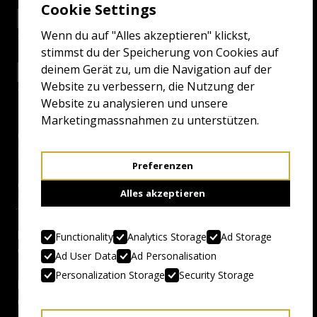
Cookie Settings
21.4.26 14:00
SALTHOUSE
Wenn du auf "Alles akzeptieren" klickst,
stimmst du der Speicherung von Cookies auf
deinem Gerät zu, um die Navigation auf der
25.4.26 14:00
ODEON
Website zu verbessern, die Nutzung der
Website zu analysieren und unsere
Marketingmassnahmen zu unterstützen.
Genre:
Liminal Space Braintwister
Preferenzen
Country, Year:
Alles akzeptieren
Japan, 2025
Duration:
Functionality
Analytics Storage
Ad Storage
95 Min.
Ad User Data
Ad Personalisation
Personalization Storage
Security Storage
Director:
Genki Kawamura