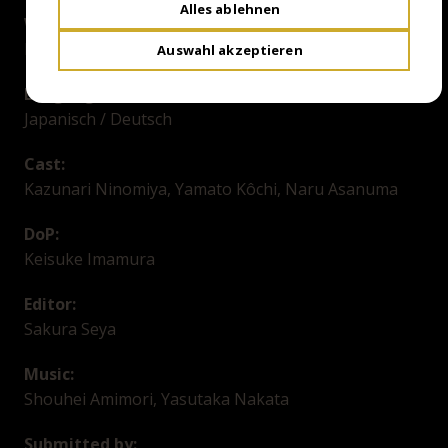
Alles ablehnen
Writer:
Kotake Create, Kentaro Hirase, Genki Kawamura
Auswahl akzeptieren
Language / Subtitles:
Japanisch / Deutsch
Cast:
Kazunari Ninomiya, Yamato Kôchi, Naru Asanuma
DoP:
Keisuke Imamura
Editor:
Sakura Seya
Music:
Shouhei Amimori, Yasutaka Nakata
Submitted by: